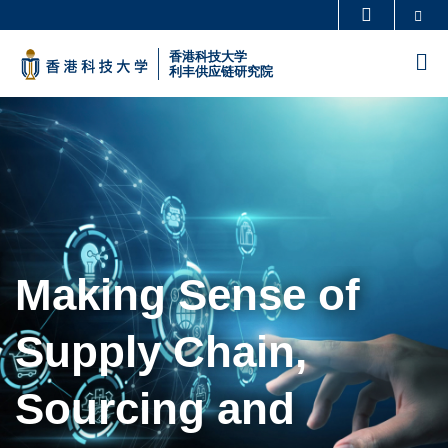
Skip
Se
更多科大概览
to
科大新闻
学术部门索引
香港科技大学
M
main
利丰供应链研究院
生活@科大
图书馆
content
Sections
校园地图及指南
工作@科大
教授简录
认识科大
Making Sense of
Supply Chain,
Sourcing and