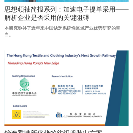
Image
思想领袖简报系列：加速电子提单采用——
Caption
解析企业是否采用的关键阻碍
本研究弥补了近年来中国缺乏系统性区域产业优势研究的空
Text
白。
Area
Right
图
Image
Column
像