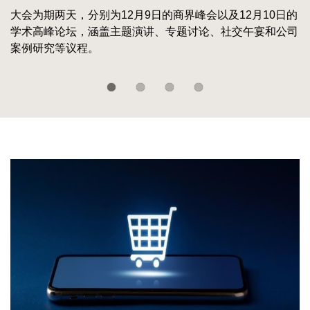
大会为期两天，分别为12月9日的商界峰会以及12月10日的
香港科技大学利丰供应链研究院与中国百货商业协会发布
香港科技大学利丰供应链研究院与中国商业联合会专家工作
全球供应链未来趋势——聚焦服装、电动汽车、医疗设备及
学术高峰论坛，涵盖主题演讲、专题讨论、社交午宴和公司
《2025-2026中国百货零售业发展报告》
委员会联合发布《2026年中国商业十大热点报告》。今年
太阳能光伏四大产业
案例研究等议程。
是该系列报告连续第23年发布。
Left
图
Image
Column
像