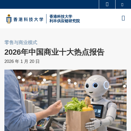
Skip
Se
更多科大概览
to
科大新闻
学术部门索引
香港科技大学
M
main
利丰供应链研究院
生活@科大
图书馆
content
校园地图及指南
工作@科大
零售与商业模式
教授简录
认识科大
2026年中国商业十大热点报告
2026 年 1 月 20 日