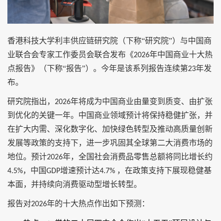
香港科技大学利丰供应链研究院（下称“研究院”）与中国商
业联合会专家工作委员会联合发布《
年中国商业十大热
2026
点报告》（下称“报告”）。今年是该系列报告连续
第
年发
23
布。
研究院指出，
年将成为中国商业由量变到质变、由扩张
2026
到优化的关键一年。中国商业领域预计将保持稳健扩张，并
在扩大内需、深化数字化、加快绿色转型及推动高质量创新
发展等政策的支持下，进一步巩固其全球第二大消费市场的
地位。预计
年，
全国社会消费品零售总额将同比增长约
2026
，
中国
增速预计达
，在政策支持下展现稳健基
4.5%
GDP
4.7%
本面，并持续向消费驱动型增长转型。
报告对
年的十大热点作出如下预测
：
2026