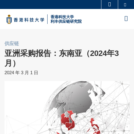
Skip
Se
更多科大概览
to
科大新闻
学术部门索引
香港科技大学
M
main
利丰供应链研究院
生活@科大
图书馆
content
校园地图及指南
工作@科大
供应链
教授简录
认识科大
亚洲采购报告：东南亚（2024年3
月）
2024 年 3 月 1 日