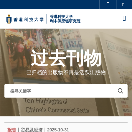
Skip
Se
更多科大概览
to
科大新闻
学术部门索引
香港科技大学
M
main
利丰供应链研究院
生活@科大
图书馆
content
Sections
校园地图及指南
工作@科大
教授简录
认识科大
过去刊物
已归档的出版物不再是活跃出版物
|
|
报告
贸易及经济
2025-10-31