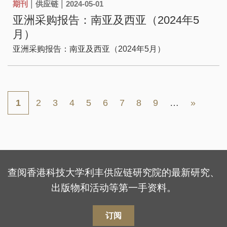
|
|
期刊
供应链
2024-05-01
亚洲采购报告：南亚及西亚（2024年5
月）
亚洲采购报告：南亚及西亚（2024年5月）
Pagination
页
页
页
页
页
页
页
页
Next
Last
当
1
2
3
4
5
6
7
8
9
…
»
面
面
面
面
面
面
面
面
page
page
前
页
查阅香港科技大学利丰供应链研究院的最新研究、
出版物和活动等第一手资料。
订阅