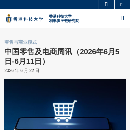
Skip
Se
更多科大概览
to
科大新闻
学术部门索引
香港科技大学
M
main
利丰供应链研究院
生活@科大
图书馆
content
校园地图及指南
工作@科大
零售与商业模式
教授简录
认识科大
中国零售及电商周讯（2026年6月5
日-6月11日）
2026 年 6 月 22 日