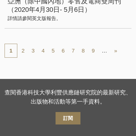
亞洲（除中國內地）零售及電商雙周刊
（2020年4月30日- 5月6日）
詳情請參閱英文版報告。
Pagination
頁
頁
頁
頁
頁
頁
頁
頁
Next
Last
目
1
2
3
4
5
6
7
8
9
…
»
面
面
面
面
面
面
面
面
page
page
前
頁
面
查閱香港科技大學利豐供應鏈研究院的最新研究、
出版物和活動等第一手資料。
訂閱