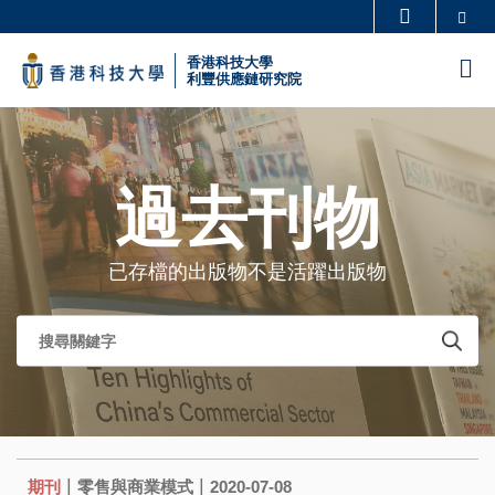
Skip
Se
更多科大概覽
to
科大新聞
學術部門索引
香港科技大學
M
main
利豐供應鏈研究院
生活@科大
圖書館
content
Sections
校園地圖及指南
工作@科大
教授簡錄
認識科大
過去刊物
已存檔的出版物不是活躍出版物
|
|
期刊
零售與商業模式
2020-07-08