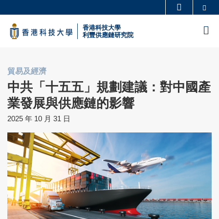
Skip
Se
更多科大概覽
to
科大新聞
學術部門索引
香港科技大學
M
main
利豐供應鏈研究院
生活@科大
圖書館
content
校園地圖及指南
工作@科大
貿易及經濟
教授簡錄
認識科大
中共「十五五」規劃建議：對中國產
業發展與供應鏈的影響
2025 年 10 月 31 日