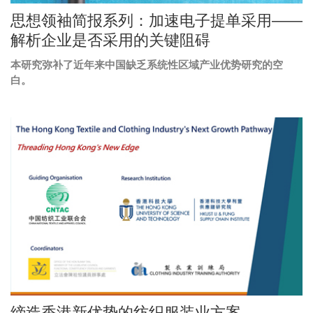
Image
思想领袖简报系列：加速电子提单采用——
Caption
解析企业是否采用的关键阻碍
本研究弥补了近年来中国缺乏系统性区域产业优势研究的空
Text
白。
Area
Right
图
Image
Column
像
Image
缔造香港新优势的纺织服装业方案