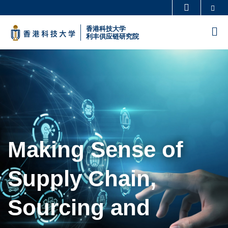
Skip
Se
更多科大概览
to
科大新闻
学术部门索引
香港科技大学
M
main
利丰供应链研究院
生活@科大
图书馆
content
Sections
校园地图及指南
工作@科大
教授简录
认识科大
Making Sense of
Supply Chain,
Sourcing and