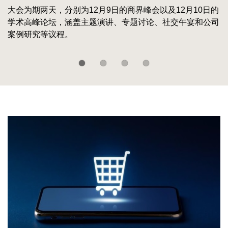
大会为期两天，分别为12月9日的商界峰会以及12月10日的
香港科技大学利丰供应链研究院与中国百货商业协会发布
香港科技大学利丰供应链研究院与中国商业联合会专家工作
全球供应链未来趋势——聚焦服装、电动汽车、医疗设备及
学术高峰论坛，涵盖主题演讲、专题讨论、社交午宴和公司
《2025-2026中国百货零售业发展报告》
委员会联合发布《2026年中国商业十大热点报告》。今年
太阳能光伏四大产业
案例研究等议程。
是该系列报告连续第23年发布。
Left
图
Image
Column
像