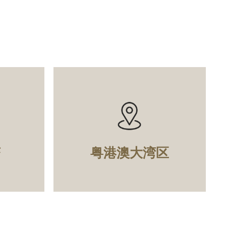
济
粤港澳大湾区