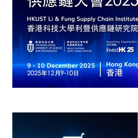
Left
图
Image
Column
像