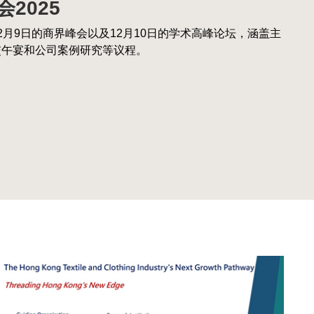
2025
商业十大热点报告
2月9日的商界峰会以及12月10日的学术高峰论坛，涵盖主
研究院与中国商业联合会专家工作委员会联合发布《2026
告
交午宴和公司案例研究等议程。
》。今年是该系列报告连续第23年发布。
—聚焦服装、电动汽车、医疗设备及太阳能光伏四大产业
26中国百货零售业发展报告
究院与中国百货商业协会发布《2025-2026中国百货零
Right
图
Image
Column
像