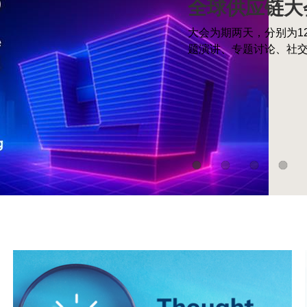
全球供应链大会
2026年中国
大会为期两天，分别为1
香港科技大学利丰供应链
全球供应链报
题演讲、专题讨论、社
年中国商业十大热点报告
全球供应链未来趋势—
2025-20
香港科技大学利丰供应链研
售业发展报告》
Middle
图
Image
Column
像