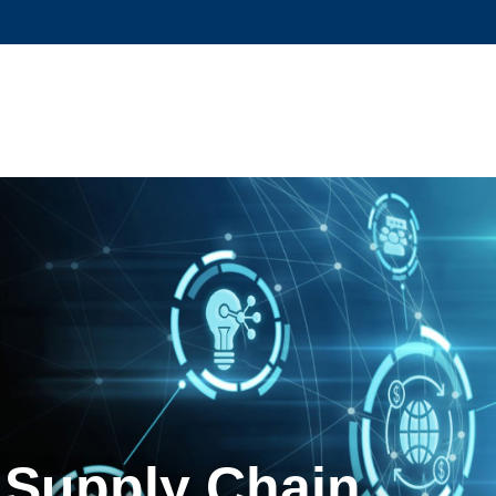
更多科大概览
学术部门索引
生活@科大
工作@科大
教授简录
 Supply Chain,