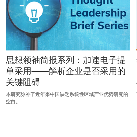
Image
思想领袖简报系列：加速电子提
Caption
单采用——解析企业是否采用的
关键阻碍
本研究弥补了近年来中国缺乏系统性区域产业优势研究的
Text
空白。
Area