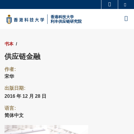
Skip
Se
更多科大概览
to
科大新闻
学术部门索引
香港科技大学
M
main
利丰供应链研究院
生活@科大
图书馆
content
校园地图及指南
工作@科大
教授简录
认识科大
供应链金融
作者
宋华
出版日期
2016 年 12 月 28 日
语言
简体中文