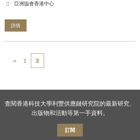
亞洲協會香港中心
詳情
Pagination
First
Previous
頁
«
1
目
2
page
page
面
前
頁
面
查閱香港科技大學利豐供應鏈研究院的最新研究、
出版物和活動等第一手資料。
訂閱