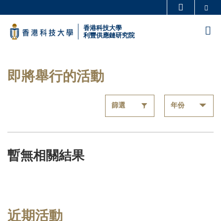
Skip
Se
更多科大概覽
to
科大新聞
學術部門索引
香港科技大學
M
main
利豐供應鏈研究院
生活@科大
圖書館
content
Sections
校園地圖及指南
工作@科大
即將舉行的活動
教授簡錄
認識科大
暫無相關結果
近期活動