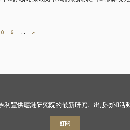
頁
頁
Next
Last
8
9
…
»
面
面
page
page
學利豐供應鏈研究院的最新研究、出版物和活
訂閱