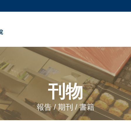
更多科大概覽
學術部門索引
生活@科大
院
工作@科大
教授簡錄
刊物
報告 / 期刊 / 書籍