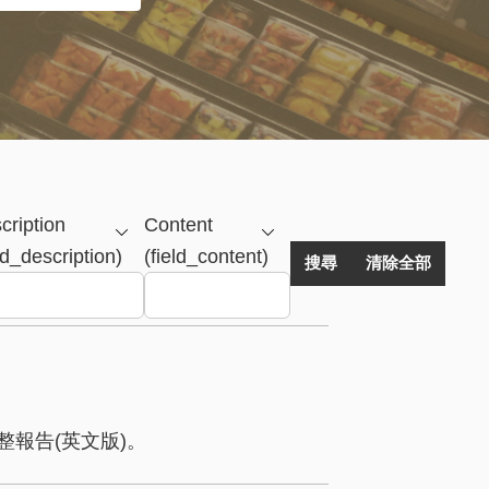
cription
Content
ld_description)
(field_content)
報告(英文版)。