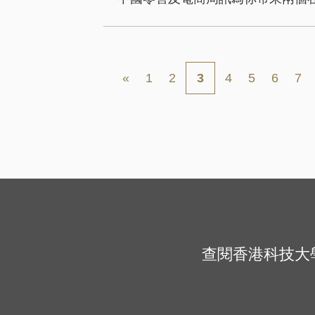
First
Previous
頁
頁
頁
頁
頁
頁
Pagination
«
1
2
目
3
4
5
6
7
page
page
面
面
面
面
面
面
前
頁
面
查閱香港科技大