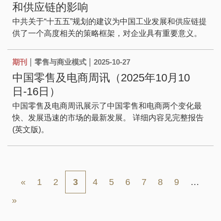
和供应链的影响
中共关于“十五五”规划的建议为中国工业发展和供应链提
供了一个高度相关的策略框架，对企业具有重要意义。
|
|
期刊
零售与商业模式
2025-10-27
中国零售及电商周讯（2025年10月10
日-16日）
中国零售及电商周讯展示了中国零售和电商两个变化最
快、发展迅速的市场的最新发展。 详细内容见完整报告
(英文版)。
Pagination
First
Previous
页
页
页
页
页
页
页
页
«
1
2
当
3
4
5
6
7
8
9
…
page
page
面
面
面
面
面
面
面
面
前
Next
»
Last
页
page
page