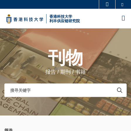
Skip
Se
更多科大概览
to
科大新闻
学术部门索引
香港科技大学
M
main
利丰供应链研究院
生活@科大
图书馆
content
Sections
校园地图及指南
工作@科大
教授简录
认识科大
刊物
报告 / 期刊 / 书籍